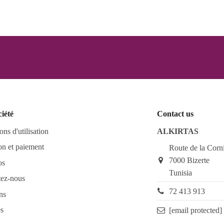
ciété
Contact us
ons d'utilisation
ALKIRTAS
on et paiement
Route de la Corn
7000 Bizerte
os
Tunisia
tez-nous
72 413 913
ns
s
[email protected]