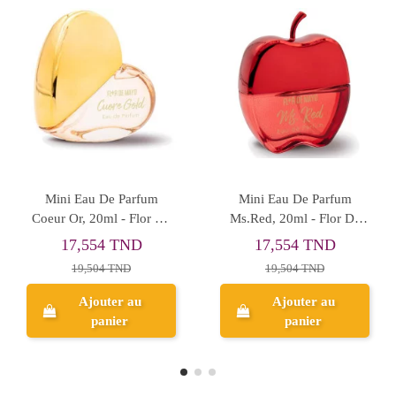
re de stock
Rupture de stock
 Parfum Good
Dupe De Parfum 1
Dupe De Pa
ml - Emoscent
Million, 50ml - Emoscent
50ml -
49,0
000 TND
49,000 TND
Ajo
perçu
Aperçu
p