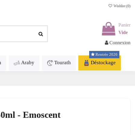
Wishlist (
0
)
Panier
Vide
Connexion
Rentrée 2026
h
Araby
Tourath
Déstockage
50ml - Emoscent