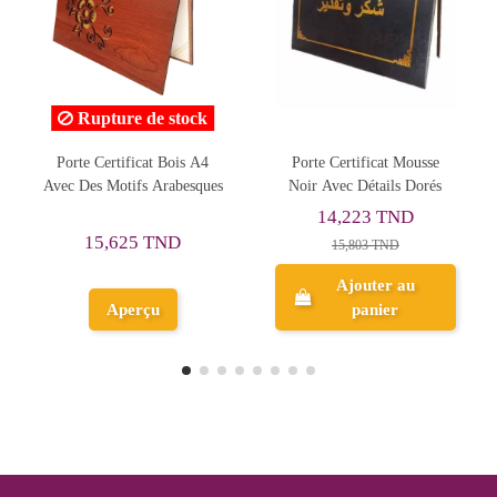
ock
 A4
Porte Certificat Mousse
Porte Certificat Mousse
sques
Noir Avec Détails Dorés
Rouge
14,223 TND
8,950 TND
15,803 TND
Ajouter au
Ajouter au
panier
panier