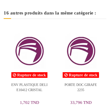
16 autres produits dans la même catégorie :
 stock
Rupture de stock
E DELI
PORTE DOC GIRAFE
Porte Menu Cuir A5 
STAL
2235
Motifs Dorés
12,719 TND
ND
33,796 TND
15,898 TND