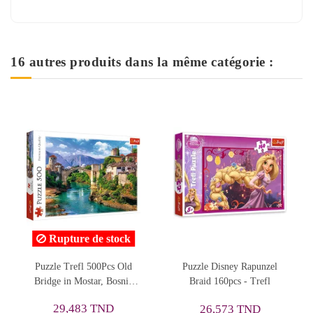
16 autres produits dans la même catégorie :
Puzzle Disney Rapunzel
Puzzle Trefl 3x80 Viacom
Puzzle
Braid 160pcs - Trefl
Paw Patrol - Réf.34886
D
30,540 TND
26,573 TND