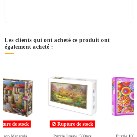
Les clients qui ont acheté ce produit ont
également acheté :
ock
Rupture de stock
cs
Puzzle 1000 pcs, Jigsaw
Puzzle 1000 pcs, Cube