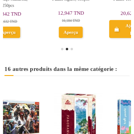
Dégradé - Trefl Prime
20,623 TND
39,372 TND
49,215 TND
Ajouter au
panier
Aperçu
16 autres produits dans la même catégorie :