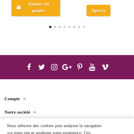
Ajouter au
Aperçu
panier
Compte
Notre société
Contact us
Nous utilisons des cookies pour analyser la navigation
sur notre site et améliorer votre expérience. Ces