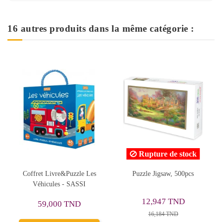
16 autres produits dans la même catégorie :
Rupture de stock
Puzzle Jigsaw, 500pcs
Puzzle Trefl 2x24 Viacom
Puz
Paw Patrol - Réf.34434
19,906 TND
12,947 TND
24,883 TND
16,184 TND