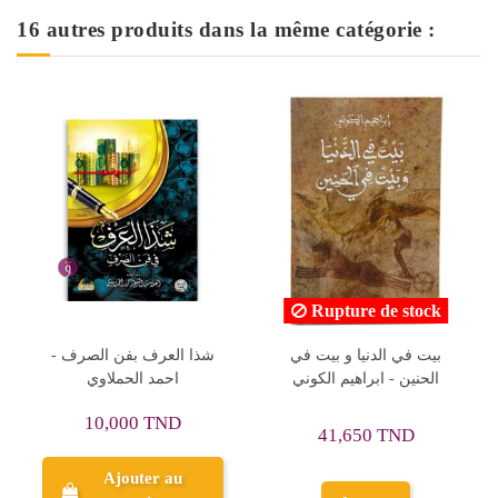
16 autres produits dans la même catégorie :
Rupture de stock
لح
لغة العرب و اثرها في
بيت في الدنيا و بيت في
تكييف العقلية العربية -
الحنين - ابراهيم الكوني
حسين أحمد أمين
29,700 TND
41,650 TND
33,000 TND
Ajouter au