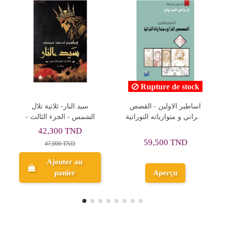
Rupture de stock
Rupture de stock
بلاكووترأخطر منظمة سرّية
اساطير الاولين - القصص
في العالم - جيريمي
القراني و متوازياته التوراتية
سكاهيل
- فراس السواح
59,500 TND
38,400 TND
Aperçu
Aperçu