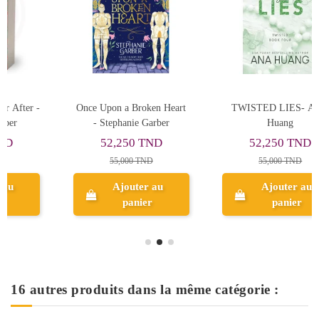
TWISTED LIES- Anna
ربيع الاندلس - د. محمود
Huang
ماهر
52,250 TND
32,400 TND
55,000 TND
36,000 TND
Ajouter au
Ajouter au
panier
panier
16 autres produits dans la même catégorie :