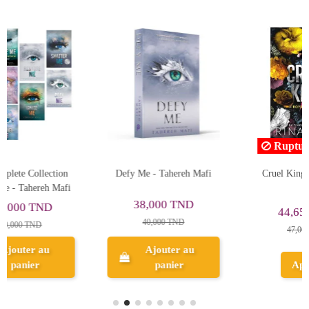
Rupture de stock
Cruel King - Rina Kent
The Book Of Azrael -
Amber V. Nicole
52,250 TND
44,650 TND
55,000 TND
47,000 TND
Ajouter au
Aperçu
panier