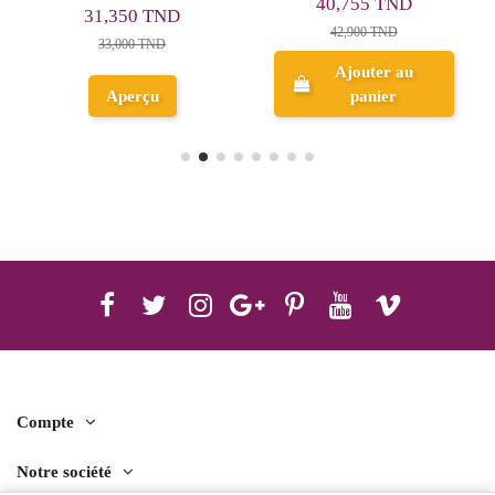
40,755 TND
31,350 TND
42,900 TND
33,000 TND
Ajouter au
Aperçu
panier
Compte
Notre société