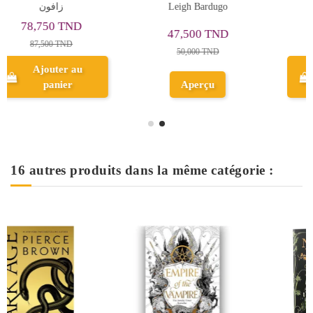
Leigh Bardugo
Tahereh Mafi
39,900 TND
47,500 TND
42,000 TND
50,000 TND
Ajouter au
Aperçu
panier
16 autres produits dans la même catégorie :