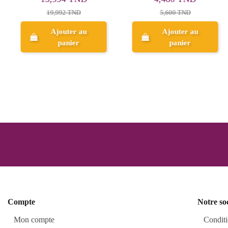
19,992 TND
5,600 TND
Ajouter au
Ajouter au
panier
panier
Compte
Notre so
Mon compte
Conditi