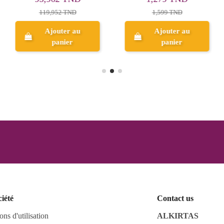
119,952 TND
1,599 TND
Ajouter au
Ajouter au
panier
panier
ciété
Contact us
ons d'utilisation
ALKIRTAS