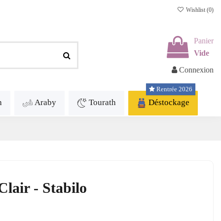
Wishlist (
0
)
Panier
Vide
Connexion
Rentrée 2026
h
Araby
Tourath
Déstockage
Clair - Stabilo