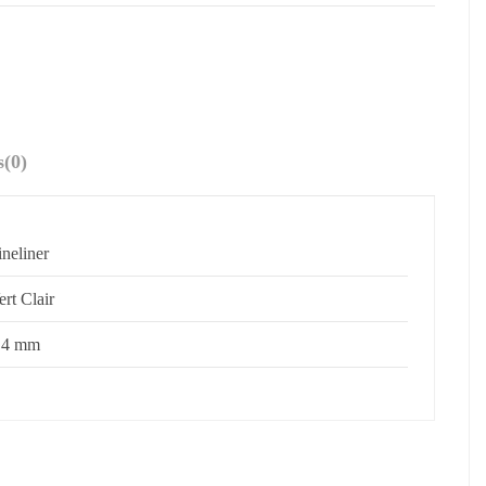
s
(0)
ineliner
ert Clair
.4 mm