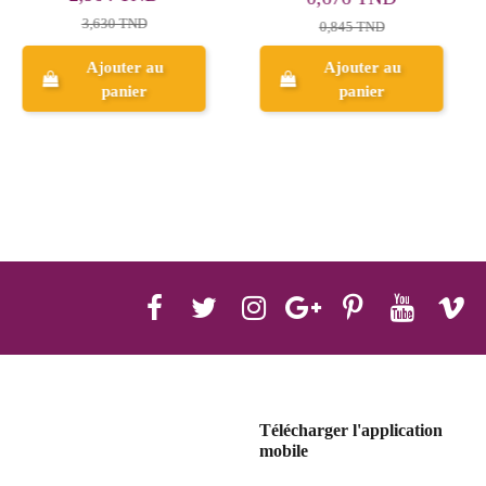
3,630 TND
0,845 TND
Ajouter au
Ajouter au
panier
panier
Télécharger l'application
mobile