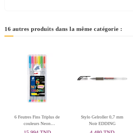
16 autres produits dans la même catégorie :
6 Feutres Fins Triplus de
Stylo Gelroller 0,7 mm
couleurs Neon
Noir EDDING
STAEDTLER
15,994 TND
4,480 TND