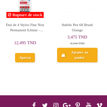
Rupture de stock
Stylo Trion+ Noir - Claro
Stylo-feutre Triangulaire -
Gris Claire - STAEDTLER
-Triplus® Color 323
0,724 TND
0,904 TND
0,904 TND
Ajouter au
panier
Aperçu