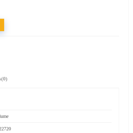
s
(0)
lume
22720