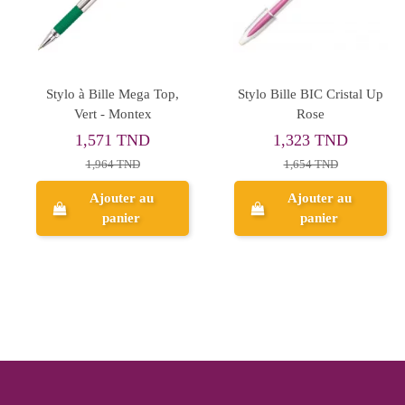
Stabilo Pen 68 Brush
Stylo Bille BIC Cristal Up
Orange
Violet
3,475 TND
1,323 TND
4,344 TND
1,654 TND
Ajouter au
Ajouter au
panier
panier