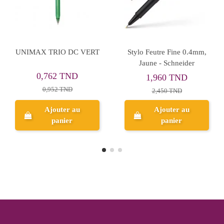
Rupture de stock
Stylo My-Tech Vert Clair,
Stylo à Bille STAEDTLER
0.7 mm - Pensan
432 M Orange
0,720 TND
1,154 TND
0,900 TND
Ajouter au
panier
Aperçu