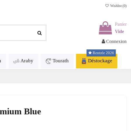
Wishlist (
0
)
Panier
Vide
Connexion
Rentrée 2026
h
Araby
Tourath
Déstockage
emium Blue