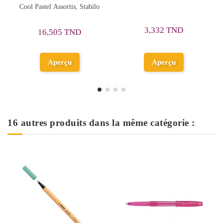
o
- Penmark
2,499 TND
3,332 TND
Ajouter au
Aperçu
panier
16 autres produits dans la même catégorie :