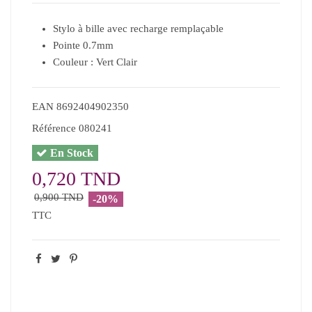
Stylo à bille avec recharge remplaçable
Pointe 0.7mm
Couleur : Vert Clair
EAN
8692404902350
Référence
080241
En Stock
0,720 TND
0,900 TND
-20%
TTC