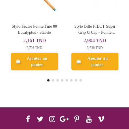
te Fine 88
Stylo Bille PILOT Super
Stylo Roller Gel PILO
tabilo
Grip G Cap - Pointe
2 XS Pixie - Point
Moyenne - Rose
Moyenne - Rose
ND
2,904 TND
5,341 TND
D
3,630 TND
6,676 TND
 au
Ajouter au
Ajouter au
r
panier
panier