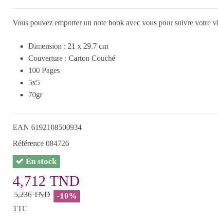
Vous pouvez emporter un note book avec vous pour suivre votre vie
Dimension : 21 x 29.7 cm
Couverture : Carton Couché
100 Pages
5x5
70gr
EAN
6192108500934
Référence
084726
En stock
4,712 TND
5,236 TND
-10%
TTC