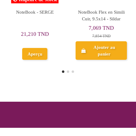
 Pierre Cardin -
NoteBook Wireo Manager
NoteBook 5
. PC2115
à Ligne, A4 - Yamama
Pages, A
,053 TND
6,394 TND
2,87
,725 TND
7,104 TND
3,1
jouter au
Ajouter au
Ajo
panier
panier
p