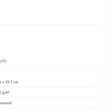
s
(0)
1 x 29.7 cm
0 g/m²
artonné