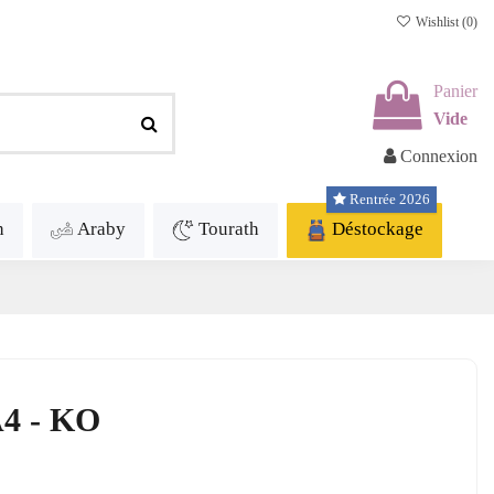
Wishlist (
0
)
Panier
Vide
Connexion
Rentrée 2026
h
Araby
Tourath
Déstockage
A4 - KO