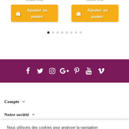
14,400 TND
Ajouter au
panier
Aperçu
Compte
Notre société
Contact us
Nous utilisons des cookies pour analyser la navigation