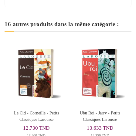
16 autres produits dans la même catégorie :
Rupture de stock
Ubu Roi - Jarry - Petits
Fables - Jean de La Fontaine
P
Classiques Larousse
- Petits Classiques Larousse
Gra
Pe
13,633 TND
13,680 TND
14,350 TND