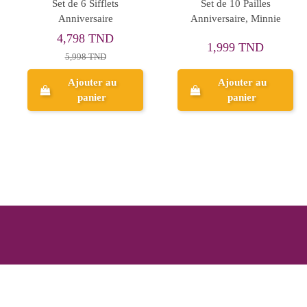
Lot De 6 Masques
Pack Anniversaire 35pc
Anniversaire, Masha Et
Thème, Mickey
Michka
16,003 TND
1,404 TND
20,004 TND
Ajouter au
Ajouter au
panier
panier