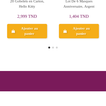
Set de 6 Sifflets
20 Gobelets en Carton,
Anniversaire, Batman
Masha&Michka
3,998 TND
2,999 TND
Ajouter au
Ajouter au
panier
panier