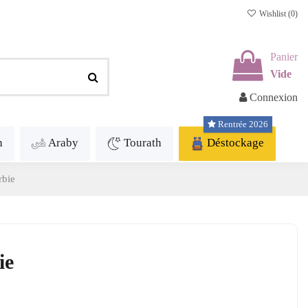
Wishlist (
0
)
Panier
Vide
Connexion
Rentrée 2026
h
Araby
Tourath
Déstockage
rbie
ie