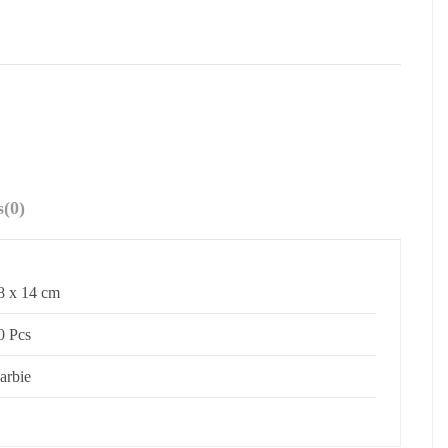
s
(0)
8 x 14 cm
0 Pcs
arbie