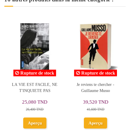
e de stock
Rupture de stock
Rupture de
 FACILE, NE
Je reviens te chercher -
CHEVALIER
IETE PAS
Guillaume Musso
EMERAUDE T1
ROBILLAR
80 TND
39,520 TND
28,880 T
00 TND
41,600 TND
30,400 TN
erçu
Aperçu
Aperçu