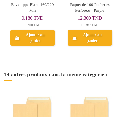
Classeur À Levier
Classeur À Levier
(Chrono) Dos 80mm
(Chrono) Dos 80mm
EXPERT Jaune
EXPERT Blanc
7,397 TND
7,397 TND
9,246 TND
9,246 TND
Ajouter au
Ajouter au
panier
panier
14 autres produits dans la même catégorie :