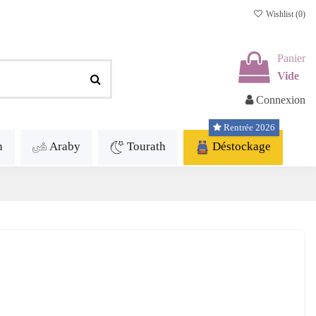
Wishlist (
0
)
Panier
Vide
Connexion
Rentrée 2026
h
Araby
Tourath
Déstockage