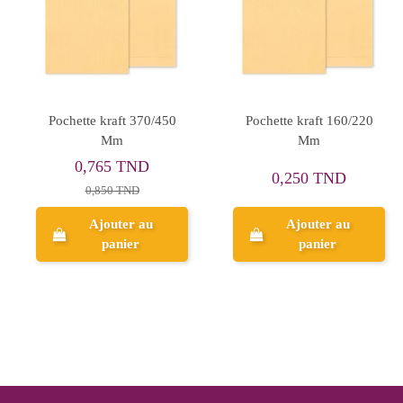
Pochette kraft 220/320
Pochette Blanc 170/250
Mm
Mm
0,450 TND
0,315 TND
0,500 TND
0,350 TND
Ajouter au
Ajouter au
panier
panier