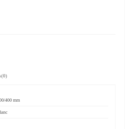
s
(0)
00/400 mm
lanc