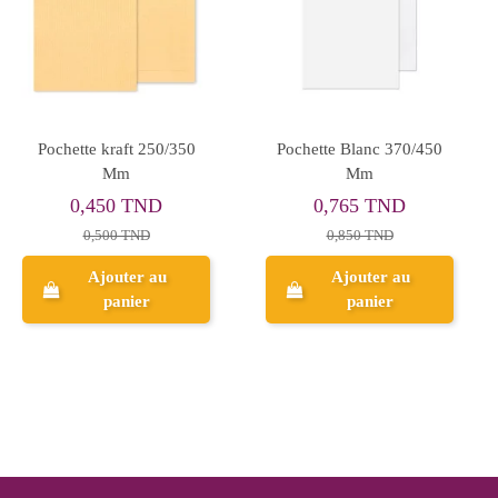
Pochette kraft 170/250
POCH KRAFT BULLE
Mm
D'AIR 34/47
0,270 TND
3,106 TND
0,300 TND
3,451 TND
Ajouter au
Ajouter au
panier
panier