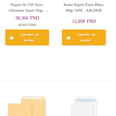
Boite D'archive Dos 10 cm
Classeur à levier (Chrono)
Archidoc
Dos 80mm EXPERT Violet
3,513 TND
7,397 TND
4,391 TND
9,246 TND
Ajouter au
Ajouter au
panier
panier