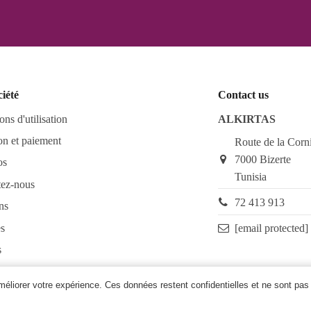
ciété
Contact us
ons d'utilisation
ALKIRTAS
on et paiement
Route de la Corn
7000 Bizerte
os
Tunisia
tez-nous
72 413 913
ns
s
[email protected]
s
as FAQ
améliorer votre expérience. Ces données restent confidentielles et ne sont pas