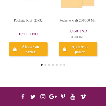
Rupture de stock
32
Pochette kraft 250/350 Mm
Paquet De 10 Pochettes
Bulles D'Air GPV 170/265
mm
0,450 TND
6,664 TND
0,500 TND
Ajouter au
panier
Aperçu