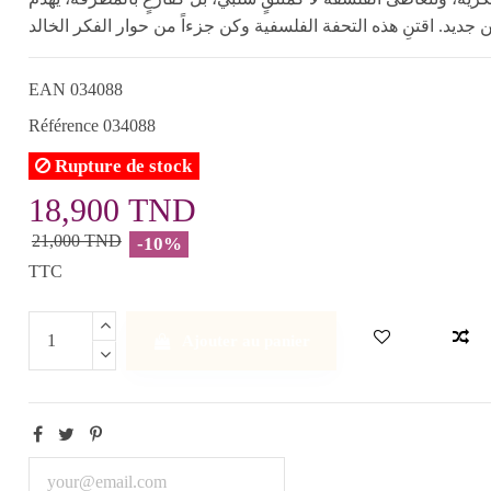
EAN
034088
Référence
034088
Rupture de stock
18,900 TND
21,000 TND
-10%
TTC
Ajouter au panier