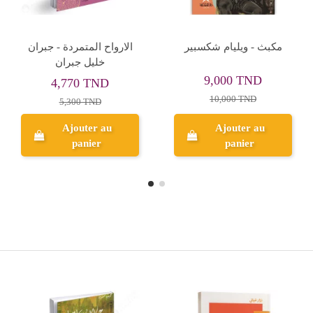
انساني مفرط في انسانيته
العقد الاجتماعى - جان جاك
- فريدريك نيتشه
روسو
13,050 TND
5,000 TND
14,500 TND
Ajouter au
Ajouter au
panier
panier