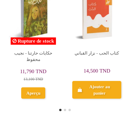
تاريخ اورشليم و البحث عن
واحة اليعقوب - عمرو عبد
مملكة اليهود - فراس
الحميد
السواح
27,000 TND
63,000 TND
30,000 TND
Ajouter au
Ajouter au
panier
panier