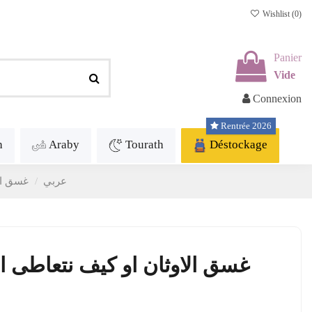
Wishlist (
0
)
Panier
Vide
Connexion
Rentrée 2026
h
Araby
Tourath
Déstockage
Arabe - عربي
غسق ال
غسق الاوثان او كيف نتعاطى ا