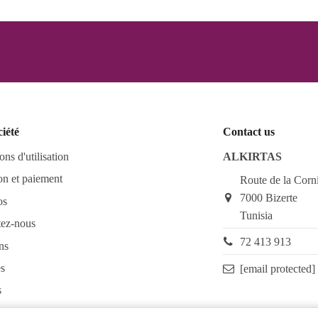
ciété
Contact us
ons d'utilisation
ALKIRTAS
on et paiement
Route de la Corn
7000 Bizerte
os
Tunisia
tez-nous
72 413 913
ns
s
[email protected]
s
as FAQ