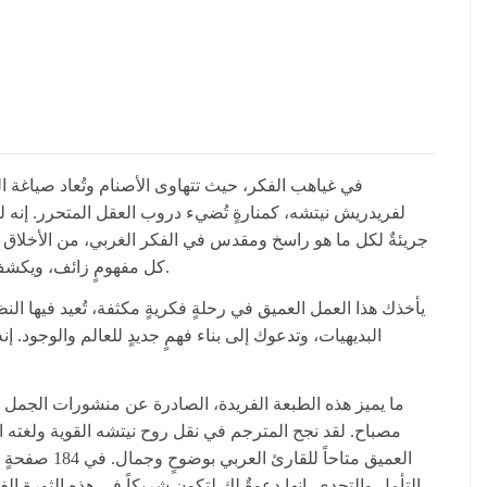
في غياهب الفكر، حيث تتهاوى الأصنام وتُعاد صياغة ا
لفريدريش نيتشه، كمنارةٍ تُضيء دروب العقل المتحرر. إنه ل
جريئةٌ لكل ما هو راسخ ومقدس في الفكر الغربي، من الأخلاق 
كل مفهومٍ زائف، ويكشف زيف الأوثان التي طالما قيدت الإنسان وحجبت عنه رؤية الحقيقة.
يأخذك هذا العمل العميق في رحلةٍ فكريةٍ مكثفة، تُعيد فيها ا
البديهيات، وتدعوك إلى بناء فهمٍ جديدٍ للعالم والوجود.
مصباح. لقد نجح المترجم في نقل روح نيتشه القوية ولغته ال
العميق متاحا
التأمل والتحدي. إنها دعوةٌ لك لتكون شريكاً في هذه الثورة ال