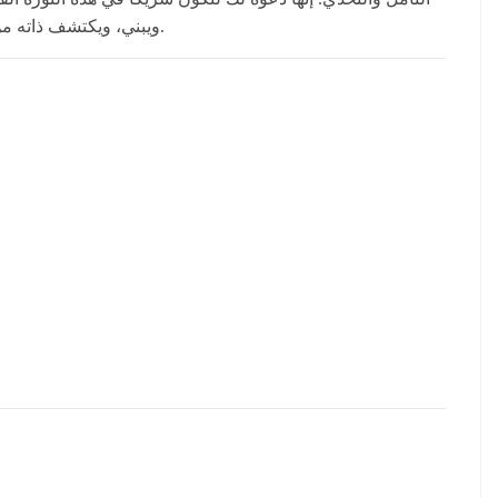
ويبني، ويكتشف ذاته من جديد. اقتنِ هذه التحفة الفلسفية وكن جزءاً من حوار الفكر الخالد.