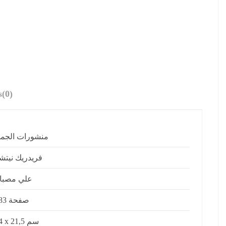
s
(0)
منشورات الجم
فريدريك نيتش
علي مصبا
183 صفحة
14 x 21,5 سم