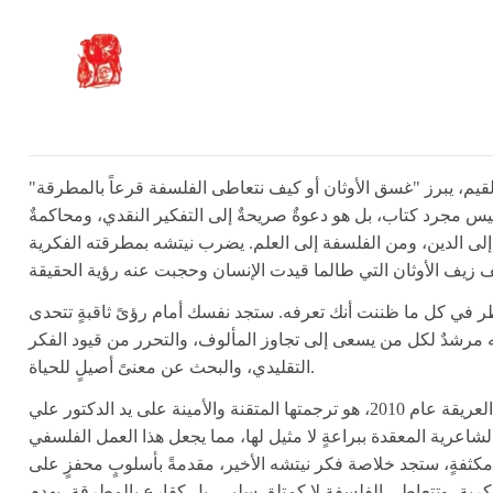
لقيم، يبرز "غسق الأوثان أو كيف نتعاطى الفلسفة قرعاً بالمطرقة"
يس مجرد كتاب، بل هو دعوةٌ صريحةٌ إلى التفكير النقدي، ومحاكمةٌ
إلى الدين، ومن الفلسفة إلى العلم. يضرب نيتشه بمطرقته الفكرية
لنظر في كل ما ظننت أنك تعرفه. ستجد نفسك أمام رؤىً ثاقبةٍ تتحدى
 إنه مرشدٌ لكل من يسعى إلى تجاوز المألوف، والتحرر من قيود الفكر
التقليدي، والبحث عن معنىً أصيلٍ للحياة.
ما يميز هذه الطبعة الفريدة، الصادرة عن منشورات الجمل العريقة عام 2010، هو ترجمتها المتقنة والأمينة على يد الدكتور علي
شاعرية المعقدة ببراعةٍ لا مثيل لها، مما يجعل هذا العمل الفلسفي
ً للقارئ العربي بوضوحٍ وجمال. في 184 صفحةٍ مكثفةٍ، ستجد خلاصة فكر نيتشه الأخير، مقدمةً بأسلوبٍ محفزٍ على
فكرية، وتتعاطى الفلسفة لا كمتلقٍ سلبي، بل كقارعٍ بالمطرقة، يهدم