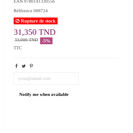
EAN
9780141330556
Référence
088724
Rupture de stock
31,350 TND
33,000 TND
-5%
TTC