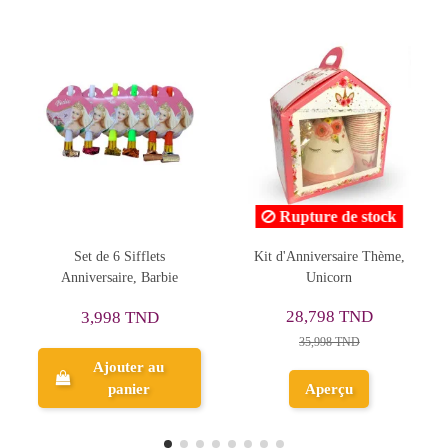
Rupture de stock
Rupture de stock
Kit d'Anniversaire Thème,
Guirlande Happy Birthday,
P
Unicorn
Jungle
28,798 TND
6,397 TND
35,998 TND
7,997 TND
Aperçu
Aperçu