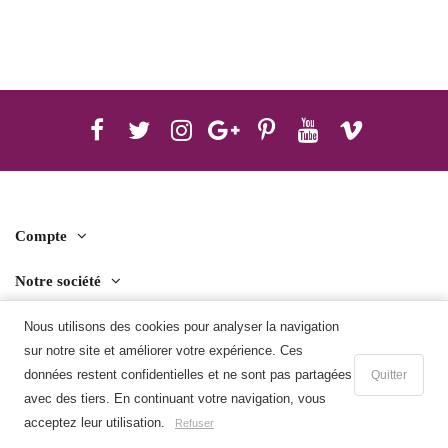
Compte
Notre société
Contact us
Nous utilisons des cookies pour analyser la navigation
sur notre site et améliorer votre expérience. Ces
Télécharger l'application mobile
données restent confidentielles et ne sont pas partagées
Quitter
avec des tiers. En continuant votre navigation, vous
Ajouter au panier
acceptez leur utilisation.
Refuser